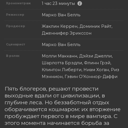
1 час 23 минуты
Хронометраж
Марко Ван Белль
Режиссер
Жаклин Керрен, Доминик Райт,
Продюсер
Дженнифер Эрикссон
Марко Ван Белль
Сценарист
Молли Макканн, Дэйзи Джелли,
В ролях
Шарлотта Брэдли, Флинн Грэй,
Клинтон Либерти, Ниам Хоган, Риз
Мэннион, Гэвин О’Коннор-Даффи
Пять блогеров, решают провести
выходные вдали от цивилизации, в
глубине леса. Но беззаботный отдых
оборачивается кошмаром: их вторжение
пробуждает первого в мире вампира. С
этого момента начинается борьба за