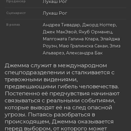
Лукаш Рог
Продюсер
Лукаш Рог
Сценарист
Андреа Тивадар, Джорд Ноттер,
В ролях
Джек МакЭвой, Якуб Орманец,
Малгожата Галина Клара, Элайджа
Роуэн, Маю Гралинска Сакаи, Элиз
Альварез, Александра Бак
Джемма служит в международном
спецподразделении и сталкивается с
тревожными видениями,
предвещающими гибель человечества.
Постепенно её предчувствия начинают
связываться с реальными событиями,
которые выводят её на след опасной
угрозы. Пытаясь разобраться в
происходящем, Джемма оказывается
перед выбором, от которого может