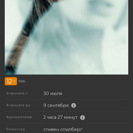
12
+
2026
30 июля
В прокате с
9 сентября
В прокате до
2 часа 27 минут
Хронометраж
стивен спилберг
Режиссер