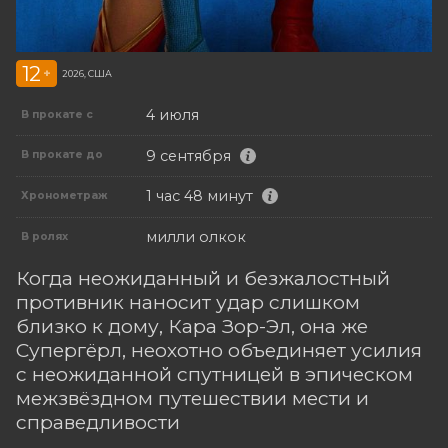
12
+
2026, США
4 июля
В прокате с
9 сентября
В прокате до
1 час 48 минут
Хронометраж
милли олкок
В ролях
Когда неожиданный и безжалостный
противник наносит удар слишком
близко к дому, Кара Зор-Эл, она же
Супергёрл, неохотно объединяет усилия
с неожиданной спутницей в эпическом
межзвёздном путешествии мести и
справедливости