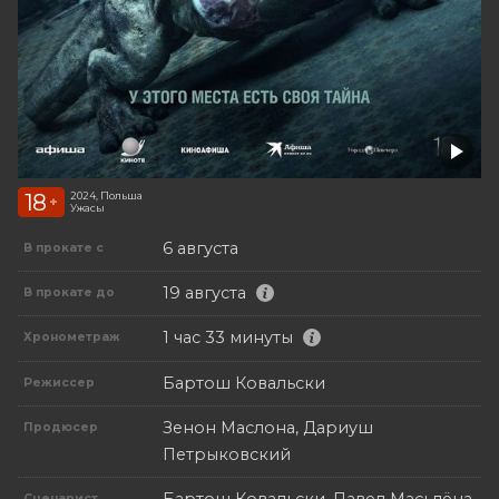
18
2024, Польша
+
Ужасы
6 августа
В прокате с
19 августа
В прокате до
1 час 33 минуты
Хронометраж
Бартош Ковальски
Режиссер
Зенон Маслона, Дариуш
Продюсер
Петрыковский
Бартош Ковальски, Павел Масьлёна
Сценарист