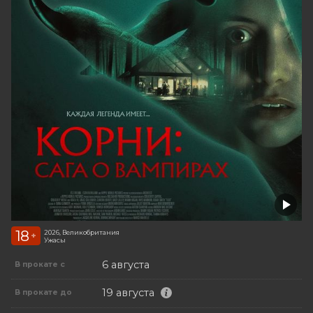
18
2026, Великобритания
+
Ужасы
6 августа
В прокате с
19 августа
В прокате до