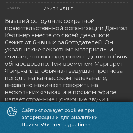
Эмили Блант
В ролях
Бывший сотрудник секретной
правительственной организации Дэниэл
Келлнер вместе со своей девушкой
бежит от бывших работодателей. Он
украл некие секретные материалы и
считает, что их содержимое должно быть
обнародовано. Тем временем Маргарет
Фэйрчайлд, обычная ведущая прогноза
погоды на канзасском телеканале,
внезапно начинает говорить на
нескольких языках, а в прямом эфире
издаёт странные цокающие звуки и
теряет сознание. Врачи не находят у неё
Сайт использует cookies при
ничего подозрительного, и, сбежав из
авторизации и для аналитики
больницы, Маргарет вдруг понимает, что
Принять
Читать подробнее
ей нужно найти Келлнера.