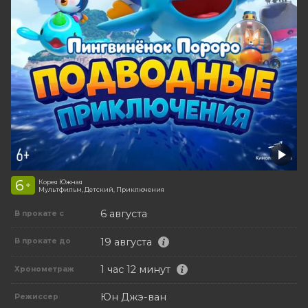
6
Корея Южная
+
Мультфильм, Детский, Приключения
6 августа
В прокате с
19 августа
В прокате до
1 час 12 минут
Хронометраж
Юн Джэ-ван
Режиссер