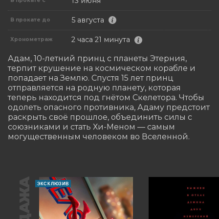
13 июня
В прокате с
5 августа
В прокате до
2 часа 21 минута
Хронометраж
Адам, 10-летний принц с планеты Этерния, 
терпит крушение на космическом корабле и 
попадает на Землю. Спустя 15 лет принц 
отправляется на родную планету, которая 
теперь находится под гнётом Скелетора. Чтобы 
одолеть опасного противника, Адаму предстоит 
раскрыть своё прошлое, объединить силы с 
союзниками и стать Хи-Меном — самым 
могущественным человеком во Вселенной.
ЭКСКЛЮЗИВ