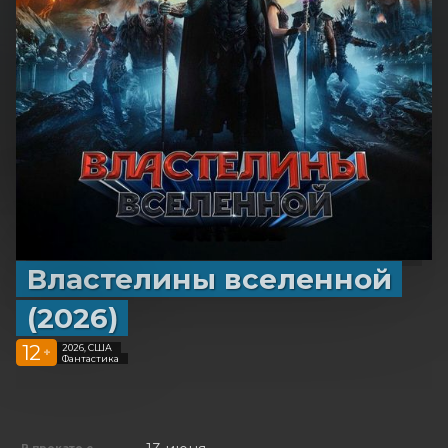
Властелины вселенной
(2026)
12
2026, США
+
Фантастика