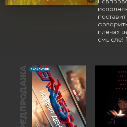
невпрово
исполняю
поставит
фавориты 
плечах ц
смысле! 
ПРЕДПРОДАЖА
ЭКСКЛЮЗИВ