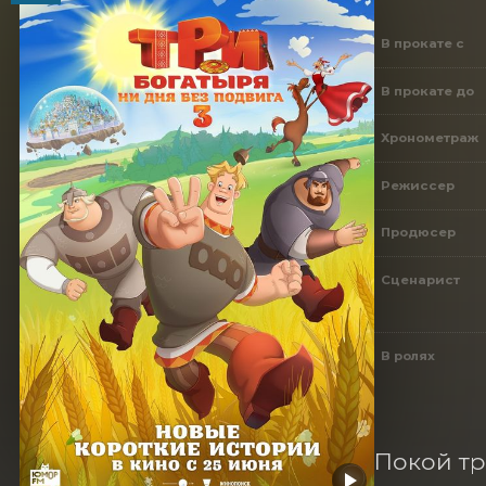
В прокате с
В прокате до
Хронометраж
Режиссер
Продюсер
Сценарист
В ролях
Покой тр