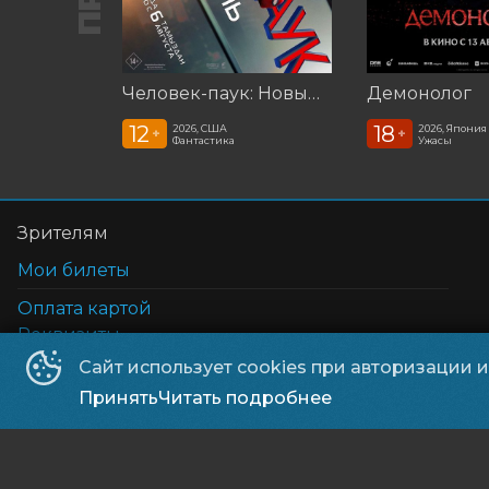
Человек-паук: Новый день (2026)
Демонолог
12
18
2026, США
2026, Япония
+
+
Фантастика
Ужасы
Зрителям
Мои билеты
Оплата картой
Реквизиты
Возврат билетов
Сайт использует cookies при авторизации 
Правила и соглашения
Принять
Читать подробнее
Орбита
©
2026