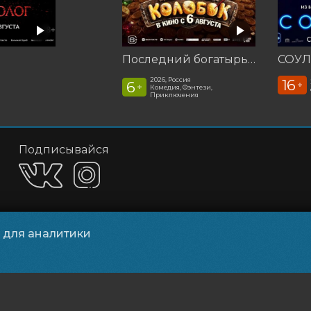
Последний богатырь. Колобок
СОУЛ
2026, Россия
16
6
+
+
Комедия, Фэнтези,
Приключения
Подписывайся
Приложения
и для аналитики