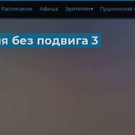
Расписание
Афиша
Зрителям
Пушкинская 
я без подвига 3