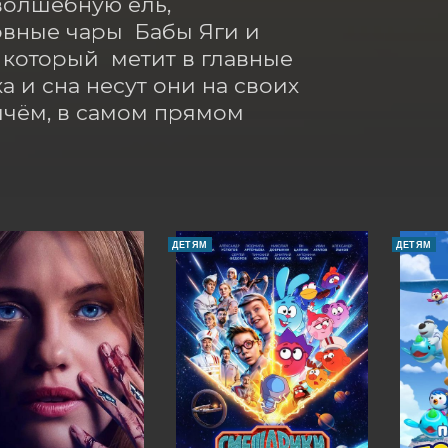
олшебную ель, 
ные чары  Бабы Яги и 
который  метит в главные 
а и сна несут они на своих 
чём, в самом прямом 
ДЕТЯМ
ДЕТЯМ