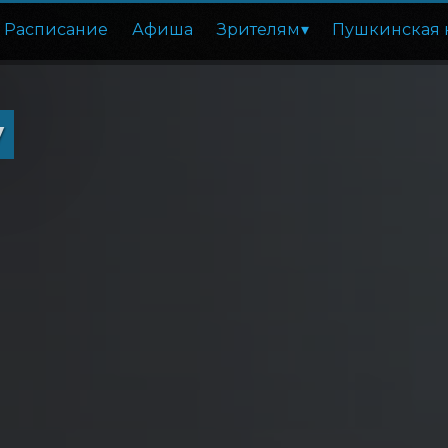
Расписание
Афиша
Зрителям
Пушкинская 
у