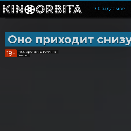
Ожидаемое
Оно приходит сниз
18
2026, Аргентина, Испания
+
Ужасы