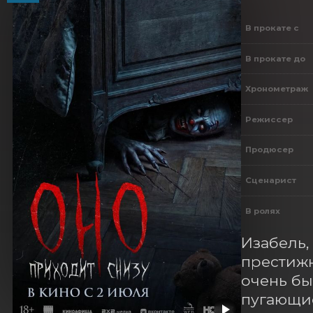
В прокате с
В прокате до
Хронометраж
Режиссер
Продюсер
Сценарист
В ролях
Изабель,
престижн
очень бы
пугающие