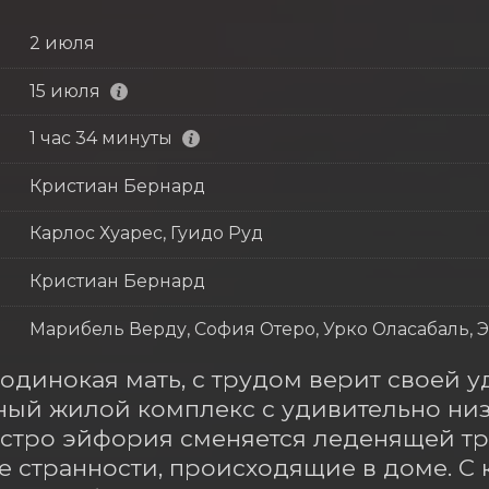
2 июля
15 июля
1 час 34 минуты
Кристиан Бернард
Карлос Хуарес, Гуидо Руд
Кристиан Бернард
Марибель Верду, София Отеро, Урко Оласабаль, 
 одинокая мать, с трудом верит своей уд
ый жилой комплекс с удивительно низк
стро эйфория сменяется леденящей тре
 странности, происходящие в доме. С 