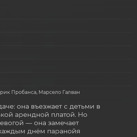
Эрик Пробанса, Марсело Галван
аче: она въезжает с детьми в 
ой арендной платой. Но 
вогой — она замечает 
каждым днём паранойя 