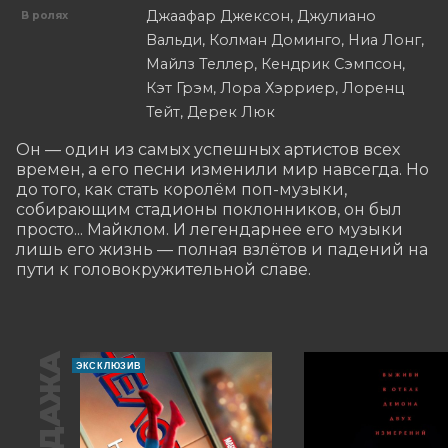
Джаафар Джексон, Джулиано
В ролях
Вальди, Колман Доминго, Ниа Лонг,
Майлз Теллер, Кендрик Сэмпсон,
Кэт Грэм, Лора Хэрриер, Лоренц
Тейт, Дерек Люк
Он — один из самых успешных артистов всех 
времен, а его песни изменили мир навсегда. Но 
до того, как стать королём поп-музыки, 
собирающим стадионы поклонников, он был 
просто... Майклом. И легендарнее его музыки 
лишь его жизнь — полная взлётов и падений на 
пути к головокружительной славе.
ЭКСКЛЮЗИВ