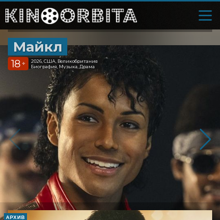
Майкл
18
2026, США, Великобритания
+
Биография, Музыка, Драма
АРХИВ