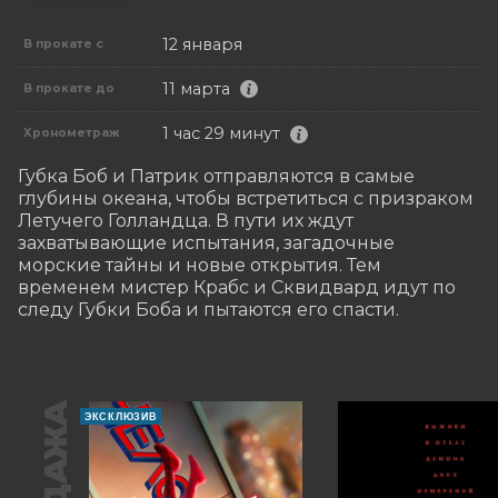
12 января
В прокате с
11 марта
В прокате до
1 час 29 минут
Хронометраж
Губка Боб и Патрик отправляются в самые 
глубины океана, чтобы встретиться с призраком 
Летучего Голландца. В пути их ждут 
захватывающие испытания, загадочные 
морские тайны и новые открытия. Тем 
временем мистер Крабс и Сквидвард идут по 
следу Губки Боба и пытаются его спасти.
ЭКСКЛЮЗИВ