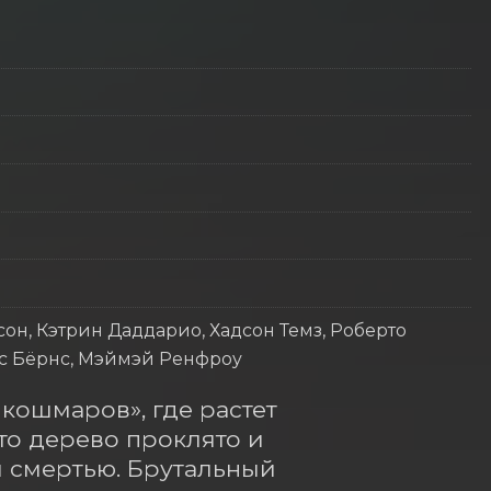
он, Кэтрин Даддарио, Хадсон Темз, Роберто
нс Бёрнс, Мэймэй Ренфроу
кошмаров», где растет 
то дерево проклято и 
й смертью. Брутальный 