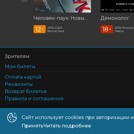
Человек-паук: Новый день (2026)
Демонолог
12
18
2026, США
2026, Япония
+
+
Фантастика
Ужасы
Зрителям
Мои билеты
Оплата картой
Реквизиты
Возврат билетов
Правила и соглашения
Сайт использует cookies при авторизации 
Орбита
©
2026
Принять
Читать подробнее