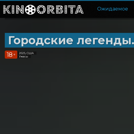
Ожидаемое
Городские легенды
18
2025, США
+
Ужасы