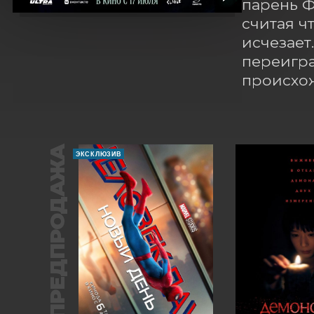
парень Ф
считая ч
исчезает
переигра
происхо
ПРЕДПРОДАЖА
ЭКСКЛЮЗИВ