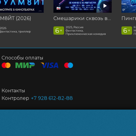
М8ЙТ (2026)
Смешарики сквозь вселенные
2025, Россия
К
2026
6
6
+
+
Фантастика,
М
фантастика, триллер
Приключенческая комедия
П
Способы оплаты
Контакты
Контролер
+7 928 612-82-88
Powered by
p24.app