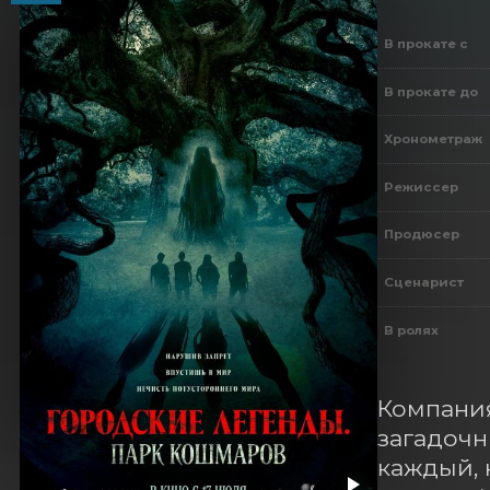
В прокате с
В прокате до
Хронометраж
Режиссер
Продюсер
Сценарист
В ролях
Компания
загадочн
каждый, 