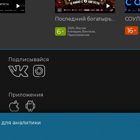
Последний богатырь. Колобок
СОУЛ
2026, Россия
16
6
+
+
Комедия, Фэнтези,
Приключения
Подписывайся
Приложения
и для аналитики