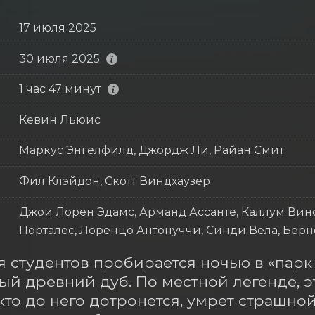
17 июля 2025
30 июля 2025
1 час 47 минут
Кевин Льюис
Маркус Энгелфилд, Джордж Ли, Райан Смит
Фил Клэйдон, Скотт Виндхаузер
Джои Лорен Эдамс, Арманд Ассанте, Каллум Винс
Порталес, Лоренцо Антонуччи, Синди Вела, Бёр
 студентов пробирается ночью в «парк 
ый древний дуб. По местной легенде, э
кто до него дотронется, умрет страшно