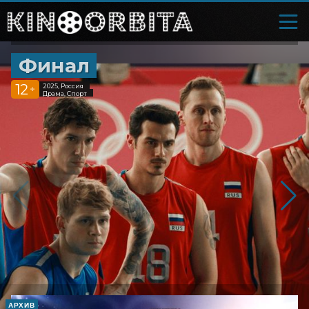
Финал
12
2025, Россия
+
Драма, Спорт
АРХИВ