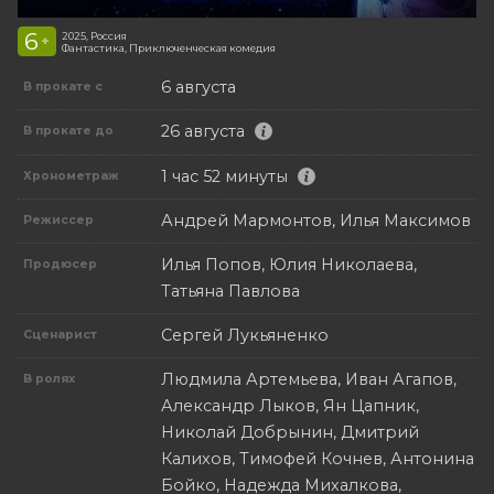
6
2025, Россия
+
Фантастика, Приключенческая комедия
6 августа
В прокате с
26 августа
В прокате до
1 час 52 минуты
Хронометраж
Андрей Мармонтов, Илья Максимов
Режиссер
Илья Попов, Юлия Николаева,
Продюсер
Татьяна Павлова
Сергей Лукьяненко
Сценарист
Людмила Артемьева, Иван Агапов,
В ролях
Александр Лыков, Ян Цапник,
Николай Добрынин, Дмитрий
Калихов, Тимофей Кочнев, Антонина
Бойко, Надежда Михалкова,