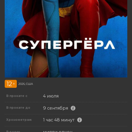
12
+
2026, США
4 июля
В прокате с
9 сентября
В прокате до
1 час 48 минут
Хронометраж
милли олкок
В ролях