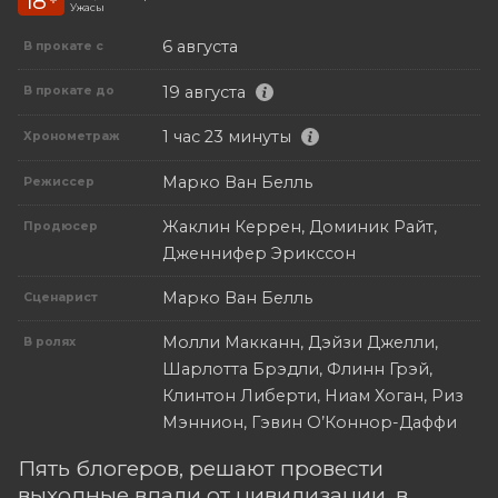
18
+
Ужасы
6 августа
В прокате с
19 августа
В прокате до
1 час 23 минуты
Хронометраж
Марко Ван Белль
Режиссер
Жаклин Керрен, Доминик Райт,
Продюсер
Дженнифер Эрикссон
Марко Ван Белль
Сценарист
Молли Макканн, Дэйзи Джелли,
В ролях
Шарлотта Брэдли, Флинн Грэй,
Клинтон Либерти, Ниам Хоган, Риз
Мэннион, Гэвин О’Коннор-Даффи
Пять блогеров, решают провести
выходные вдали от цивилизации, в