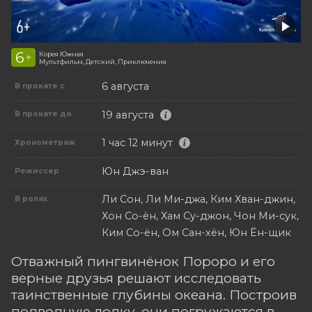
6
Корея Южная
+
Мультфильм, Детский, Приключения
6 августа
В прокате с
19 августа
В прокате до
1 час 12 минут
Хронометраж
Юн Джэ-ван
Режиссер
Ли Сон, Ли Ми-джа, Ким Хван-джин,
В ролях
Хон Со-ён, Хам Су-джон, Чон Ми-сук,
Ким Со-ён, Ом Сан-хён, Юн Ён-щик
Отважный пингвинёнок Пороро и его
верные друзья решают исследовать
таинственные глубины океана. Построив
подводную лодку, они погружаются в