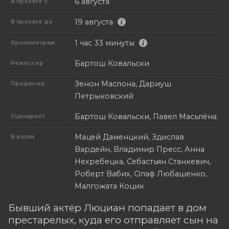
6 августа
В прокате с
19 августа
В прокате до
1 час 33 минуты
Хронометраж
Бартош Ковальски
Режиссер
Зенон Маслона, Дариуш
Продюсер
Петрыковский
Бартош Ковальски, Павел Масьлёна
Сценарист
Мацей Даменцкий, Здислав
В ролях
Вардейн, Владимир Пресс, Анна
Нехребецка, Себастьян Станкевич,
Роберт Вабих, Олаф Любашенко,
Малгожата Коцик
Бывший актёр Люциан попадает в дом
престарелых, куда его отправляет сын на