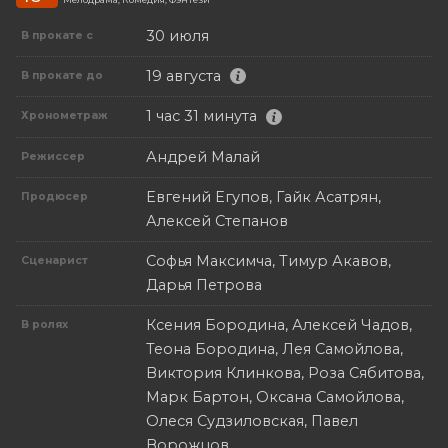
30 июля
В прокате с
19 августа
В прокате до
1 час 31 минута
Хронометраж
Андрей Малай
Режиссер
Евгений Егупов, Гайк Асатрян,
Продюсер
Алексей Степанов
Софья Максимча, Тимур Акавов,
Сценарист
Дарья Петрова
Ксения Бородина, Алексей Чадов,
В ролях
Теона Бородина, Лея Самойлова,
Виктория Клинкова, Роза Сябитова,
Марк Бартон, Оксана Самойлова,
Олеся Судзиловская, Павел
Ворожцов