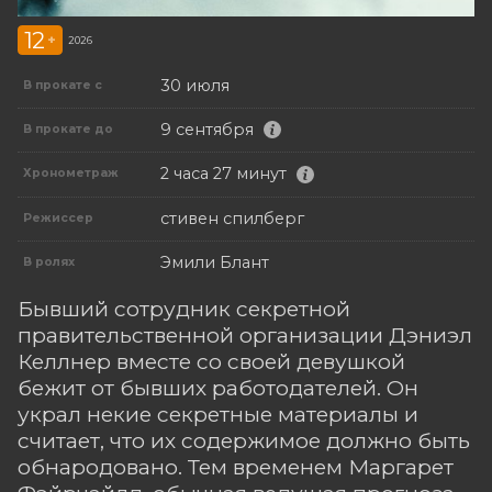
12
+
2026
30 июля
В прокате с
9 сентября
В прокате до
2 часа 27 минут
Хронометраж
стивен спилберг
Режиссер
Эмили Блант
В ролях
Бывший сотрудник секретной
правительственной организации Дэниэл
Келлнер вместе со своей девушкой
бежит от бывших работодателей. Он
украл некие секретные материалы и
считает, что их содержимое должно быть
обнародовано. Тем временем Маргарет