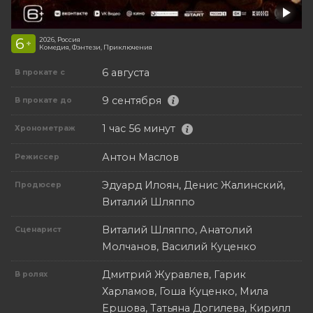
6
2026, Россия
+
Комедия, Фэнтези, Приключения
6 августа
В прокате с
9 сентября
В прокате до
1 час 56 минут
Хронометраж
Антон Маслов
Режиссер
Эдуард Илоян, Денис Жалинский,
Продюсер
Виталий Шляппо
Виталий Шляппо, Анатолий
Сценарист
Молчанов, Василий Куценко
Дмитрий Журавлев, Гарик
В ролях
Харламов, Гоша Куценко, Мила
Ершова, Татьяна Догилева, Кирилл