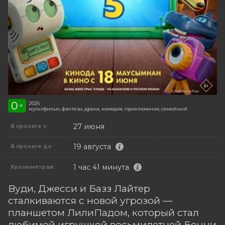
0
2026
+
мультфильм, фэнтези, драма, комедия, приключения, семейный
27 июня
В прокате с
19 августа
В прокате до
1 час 41 минута
Хронометраж
Вуди, Джесси и Базз Лайтер
сталкиваются с новой угрозой —
планшетом ЛилиПадом, который стал
любимой игрушкой восьмилетней Бонни