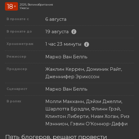
18
2026, Великобритания
+
Ужасы
6 августа
В прокате с
19 августа
В прокате до
1 час 23 минуты
Хронометраж
Марко Ван Белль
Режиссер
Жаклин Керрен, Доминик Райт,
Продюсер
Дженнифер Эрикссон
Марко Ван Белль
Сценарист
Молли Макканн, Дэйзи Джелли,
В ролях
Шарлотта Брэдли, Флинн Грэй,
Клинтон Либерти, Ниам Хоган, Риз
Мэннион, Гэвин О’Коннор-Даффи
Пять блогеров, решают провести