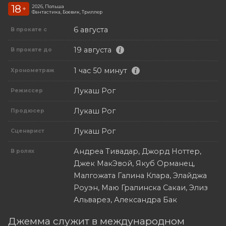
18
2026, Польша
+
Фантастика, Боевик, Триллер
6 августа
В прокате с
19 августа
В прокате до
1 час 50 минут
Хронометраж
Лукаш Рог
Режиссер
Лукаш Рог
Продюсер
Лукаш Рог
Сценарист
Андреа Тивадар, Джорд Ноттер,
В ролях
Джек МакЭвой, Якуб Орманец,
Малгожата Галина Клара, Элайджа
Роуэн, Маю Гралинска Сакаи, Элиз
Альварез, Александра Бак
Джемма служит в международном