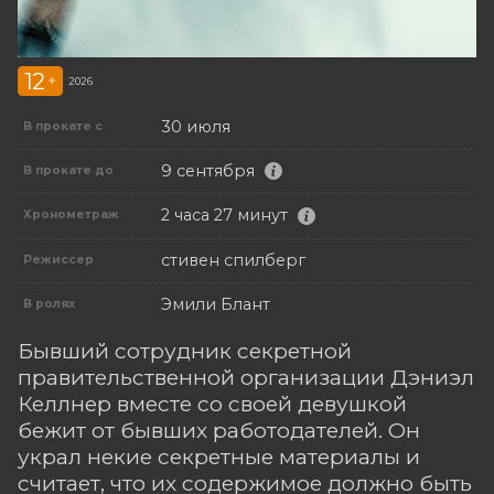
12
+
2026
30 июля
В прокате с
9 сентября
В прокате до
2 часа 27 минут
Хронометраж
стивен спилберг
Режиссер
Эмили Блант
В ролях
Бывший сотрудник секретной
правительственной организации Дэниэл
Келлнер вместе со своей девушкой
бежит от бывших работодателей. Он
украл некие секретные материалы и
считает, что их содержимое должно быть