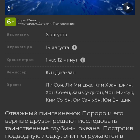
6
Корея Южная
+
Мультфильм, Детский, Приключения
6 августа
В прокате с
19 августа
В прокате до
1 час 12 минут
Хронометраж
Юн Джэ-ван
Режиссер
Ли Сон, Ли Ми-джа, Ким Хван-джин,
В ролях
Хон Со-ён, Хам Су-джон, Чон Ми-сук,
Ким Со-ён, Ом Сан-хён, Юн Ён-щик
Отважный пингвинёнок Пороро и его
верные друзья решают исследовать
таинственные глубины океана. Построив
подводную лодку, они погружаются в