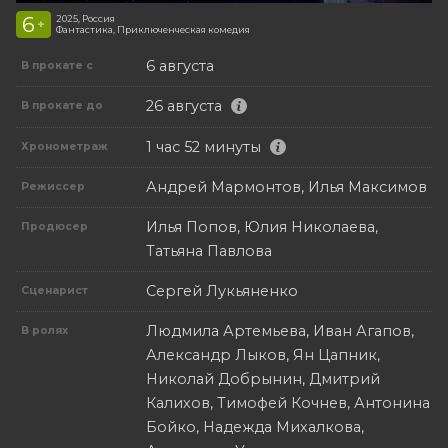
6
2025, Россия
+
Фантастика, Приключенческая комедия
6 августа
В прокате с
26 августа
В прокате до
1 час 52 минуты
Хронометраж
Андрей Мармонтов, Илья Максимов
Режиссер
Илья Попов, Юлия Николаева,
Продюсер
Татьяна Павлова
Сергей Лукьяненко
Сценарист
Людмила Артемьева, Иван Агапов,
В ролях
Александр Лыков, Ян Цапник,
Николай Добрынин, Дмитрий
Калихов, Тимофей Кочнев, Антонина
Бойко, Надежда Михалкова,