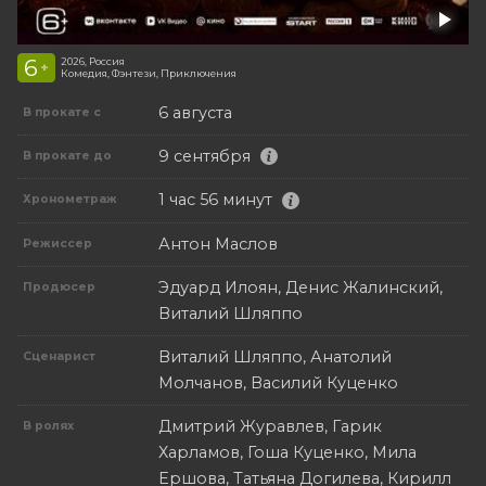
6
2026, Россия
+
Комедия, Фэнтези, Приключения
6 августа
В прокате с
9 сентября
В прокате до
1 час 56 минут
Хронометраж
Антон Маслов
Режиссер
Эдуард Илоян, Денис Жалинский,
Продюсер
Виталий Шляппо
Виталий Шляппо, Анатолий
Сценарист
Молчанов, Василий Куценко
Дмитрий Журавлев, Гарик
В ролях
Харламов, Гоша Куценко, Мила
Ершова, Татьяна Догилева, Кирилл