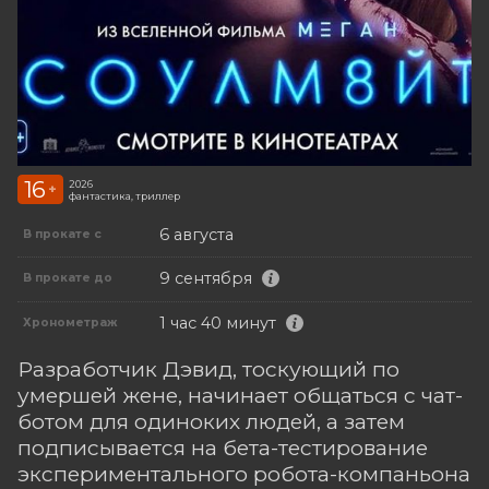
16
2026
+
фантастика, триллер
6 августа
В прокате с
9 сентября
В прокате до
1 час 40 минут
Хронометраж
Разработчик Дэвид, тоскующий по
умершей жене, начинает общаться с чат-
ботом для одиноких людей, а затем
подписывается на бета-тестирование
экспериментального робота-компаньона