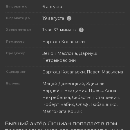
6 августа
В прокате с
19 августа
В прокате до
1 час 33 минуты
Хронометраж
Бартош Ковальски
Режиссер
Зенон Маслона, Дариуш
Продюсер
Петрыковский
Бартош Ковальски, Павел Масьлёна
Сценарист
Мацей Даменцкий, Здислав
В ролях
Вардейн, Владимир Пресс, Анна
Нехребецка, Себастьян Станкевич,
Роберт Вабих, Олаф Любашенко,
Малгожата Коцик
Бывший актёр Люциан попадает в дом