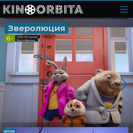
Зверолюция
6
2026, Испания
+
Мультфильм
АРХИВ