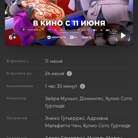
11 июня
В прокате с
24 июня
В прокате до
1 час 35 минут
Хронометраж
Зайра Муньос Домингес, Хулио Сото
Режиссер
Гурпиде
Энеко Гутьеррес, Адриана
Продюсер
Мальфатти Чен, Хулио Сото Гурпиде
Сценарист