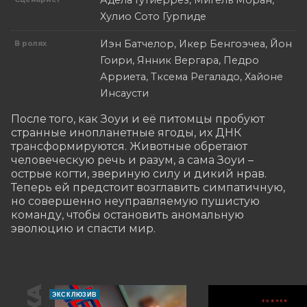
Адела Гутиеррез, Мигель Моран,
Хулио Сото Гурпиде
Иэн Батчелор, Икер Бенгоэчеа, Йон
В ролях
Гоири, Янник Вергара, Педро
Арриета, Тксема Регаладо, Хайоне
Инсаусти
После того, как Зоуи и её питомцы пробуют 
странные инопланетные ягоды, их ДНК 
трансформируются. Животные обретают 
человеческую речь и разум, а сама Зоуи – 
острые когти, звериную силу и дикий нрав. 
Теперь ей предстоит возглавить симпатичную, 
но совершенно неуправляемую пушистую 
команду, чтобы остановить аномальную 
эволюцию и спасти мир.
ЭКСКЛЮЗИВ