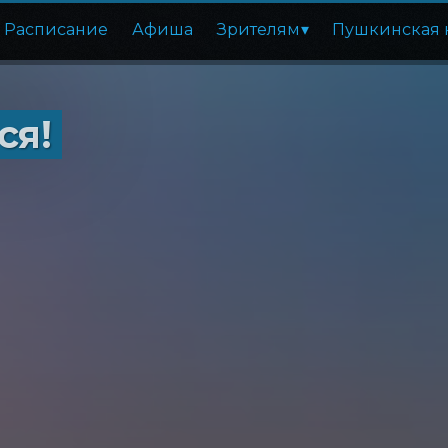
Расписание
Афиша
Зрителям
Пушкинская 
ся!