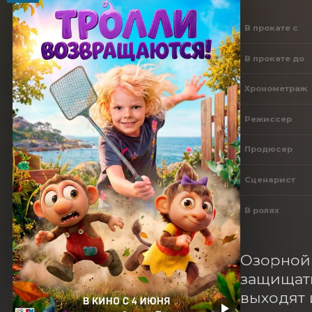
В прокате с
В прокате до
Хронометраж
Режиссер
Продюсер
Сценарист
В ролях
Озорной 
защищать
выходят 