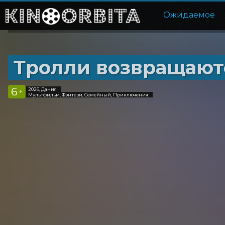
Ожидаемое
Тролли возвращают
6
2026, Дания
+
Мультфильм, Фэнтези, Семейный, Приключения