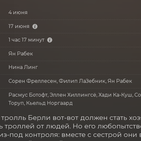
4 июня
17 июня
1 час 17 минут
Ян Рабек
Нина Линг
Сорен Фреллесен, Филип ЛаЗебник, Ян Рабек
Расмус Ботофт, Эллен Хиллингсё, Хади Ка-Куш, 
Торуп, Кьельд Норгаард
тролль Берли вот-вот должен стать хо
 троллей от людей. Но его любопытств
из-под контроля: вместе с сестрой они 