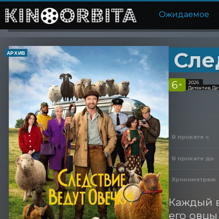
Ожидаемое
Сле
АРХИВ
6
2026
+
Детектив, Д
В прокате с
В прокате до
Хронометраж
Каждый в
его овцы