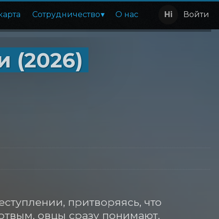
карта
Сотрудничество
О нас
Войти
 (2026)
еступлении, притворяясь, что 
ртвым, овцы сразу понимают, 