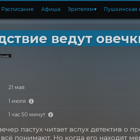
Расписание
Афиша
Зрителям
Пушкинская 
дствие ведут овечки
етский
21 мая
1 июля
1 час 50 минут
ечер пастух читает вслух детектив о пр
 всё понимают. Но когда его находят мё