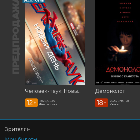
ПРЕДПРОДАЖА
ЭКСКЛЮЗИВ
Человек-паук: Новый день (2026)
Демонолог
12
18
2026, США
2026, Япония
+
+
Фантастика
Ужасы
Зрителям
Мои билеты