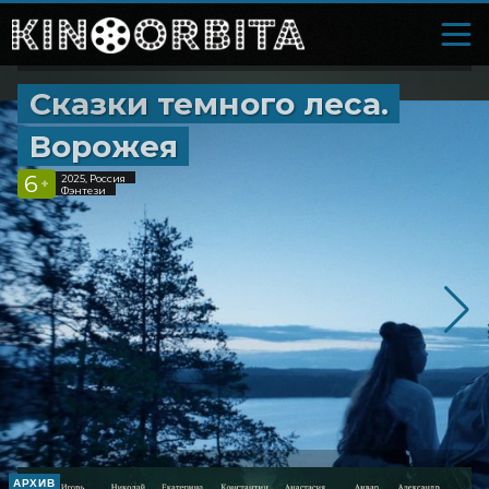
Сказки темного леса.
Ворожея
6
2025, Россия
+
Фэнтези
АРХИВ