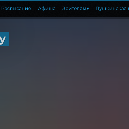
Расписание
Афиша
Зрителям
Пушкинская 
у