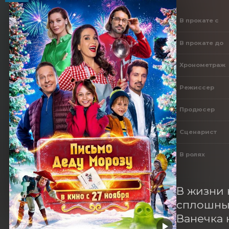
В прокате с
В прокате до
Хронометраж
Режиссер
Продюсер
Сценарист
В ролях
В жизни 
сплошные
Ванечка 