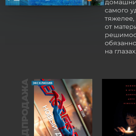
домашним
самого у
тяжелее,
от матер
решимост
обязаннос
на глазах
ПРЕДПРОДАЖА
ЭКСКЛЮЗИВ