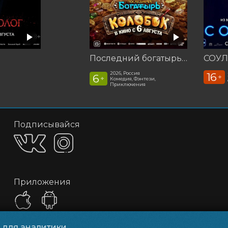
Последний богатырь. Колобок
СОУЛ
2026, Россия
16
6
+
+
Комедия, Фэнтези,
Приключения
Подписывайся
Приложения
и для аналитики