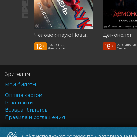
Человек-паук: Новый день (2026)
Демонолог
12
18
2026, США
2026, Япония
+
+
Фантастика
Ужасы
Зрителям
Мои билеты
Оплата картой
Реквизиты
Возврат билетов
Правила и соглашения
Сайт использует cookies при авторизации 