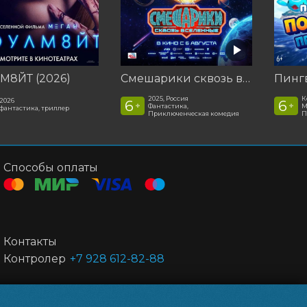
М8ЙТ (2026)
Смешарики сквозь вселенные
2025, Россия
К
2026
6
6
+
+
Фантастика,
М
фантастика, триллер
Приключенческая комедия
П
Способы оплаты
Контакты
Контролер
+7 928 612-82-88