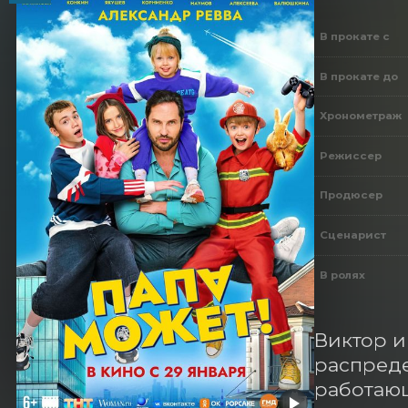
В прокате с
В прокате до
Хронометраж
Режиссер
Продюсер
Сценарист
В ролях
Виктор и
распреде
работающ