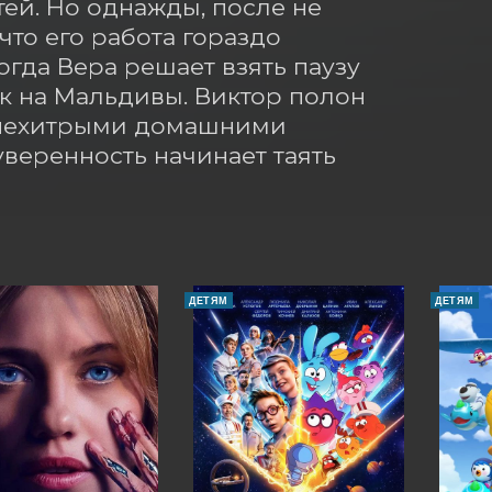
й. Но однажды, после не 
что его работа гораздо 
гда Вера решает взять паузу 
ск на Мальдивы. Виктор полон 
с нехитрыми домашними 
уверенность начинает таять 
ДЕТЯМ
ДЕТЯМ