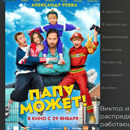
В прокате с
В прокате до
Хронометраж
Режиссер
Продюсер
Сценарист
В ролях
Виктор и
распреде
работающ