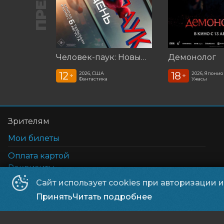
Человек-паук: Новый день (2026)
Демонолог
12
18
2026, США
2026, Япония
+
+
Фантастика
Ужасы
Зрителям
Мои билеты
Оплата картой
Реквизиты
Возврат билетов
Сайт использует cookies при авторизации 
Правила и соглашения
Принять
Читать подробнее