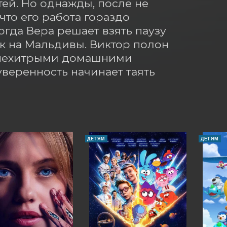
й. Но однажды, после не 
что его работа гораздо 
гда Вера решает взять паузу 
ск на Мальдивы. Виктор полон 
с нехитрыми домашними 
уверенность начинает таять 
ДЕТЯМ
ДЕТЯМ