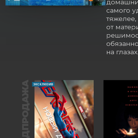
домашним
самого у
тяжелее,
от матер
решимост
обязаннос
на глазах
ПРЕДПРОДАЖА
ЭКСКЛЮЗИВ