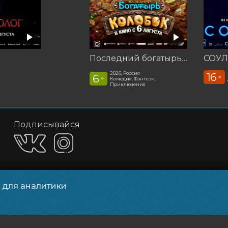
Последний богатырь. Колобок
СОУЛ
2026, Россия
16
6
+
+
Комедия, Фэнтези,
Приключения
Подписывайся
Приложения
и для аналитики