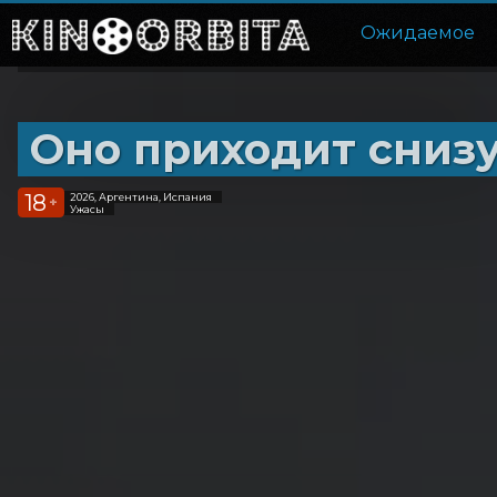
Ожидаемое
Оно приходит сниз
18
2026, Аргентина, Испания
+
Ужасы