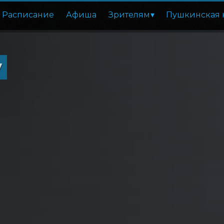
Расписание
Афиша
Зрителям
Пушкинская 
у