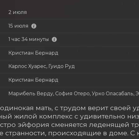
2 июля
15 июля
1 час 34 минуты
Кристиан Бернард
Карлос Хуарес, Гуидо Руд
Кристиан Бернард
Марибель Верду, София Отеро, Урко Оласабаль, 
 одинокая мать, с трудом верит своей уд
ый жилой комплекс с удивительно низк
стро эйфория сменяется леденящей тре
 странности, происходящие в доме. С 