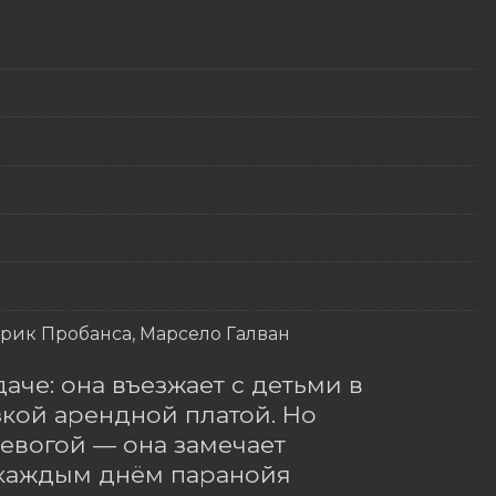
Эрик Пробанса, Марсело Галван
аче: она въезжает с детьми в 
ой арендной платой. Но 
вогой — она замечает 
каждым днём паранойя 