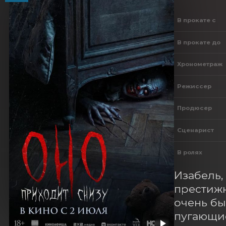
В прокате с
В прокате до
Хронометраж
Режиссер
Продюсер
Сценарист
В ролях
Изабель,
престижн
очень бы
пугающие