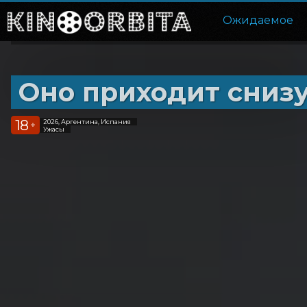
Ожидаемое
Оно приходит сниз
18
2026, Аргентина, Испания
+
Ужасы