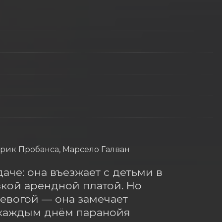
Эрик Пробанса, Марсело Галван
аче: она въезжает с детьми в 
ой арендной платой. Но 
вогой — она замечает 
каждым днём паранойя 