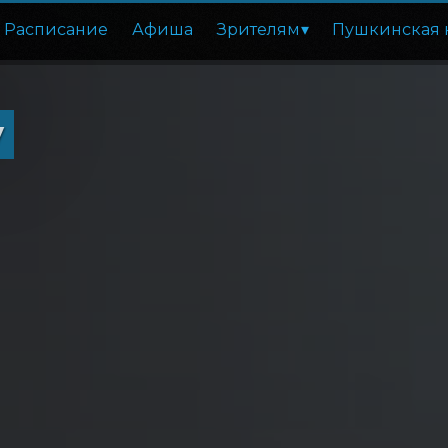
Расписание
Афиша
Зрителям
Пушкинская 
у