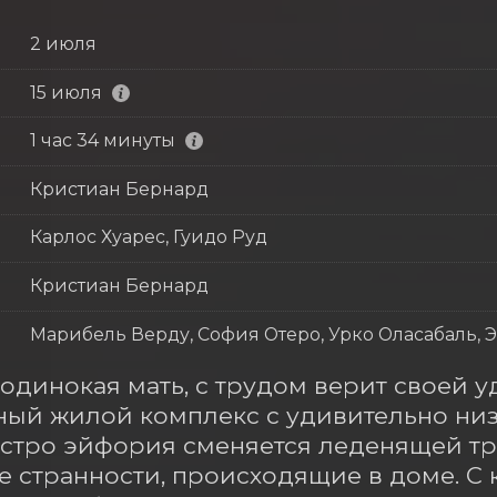
2 июля
15 июля
1 час 34 минуты
Кристиан Бернард
Карлос Хуарес, Гуидо Руд
Кристиан Бернард
Марибель Верду, София Отеро, Урко Оласабаль, 
 одинокая мать, с трудом верит своей уд
ый жилой комплекс с удивительно низк
стро эйфория сменяется леденящей тре
 странности, происходящие в доме. С 