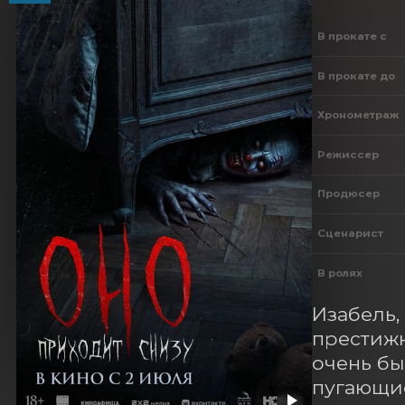
В прокате с
В прокате до
Хронометраж
Режиссер
Продюсер
Сценарист
В ролях
Изабель,
престижн
очень бы
пугающие