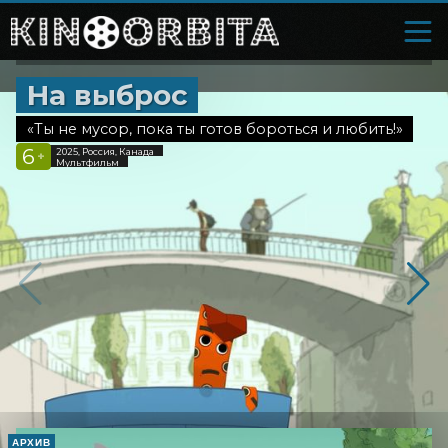
На выброс
«Ты не мусор, пока ты готов бороться и любить!»
6
2025, Россия, Канада
+
Мультфильм
АРХИВ