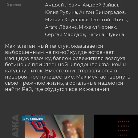
Андрей Лёвин, Андрей Зайцев,
В ролях
Юлия Рудина, Антон Виноградов,
Михаил Хрусталёв, Георгий Штиль,
Агата Лёвина, Михаил Черняк,
Сергей Мардарь, Регина Щукина
Мак, элегантный галстук, оказывается 
выброшенным на помойку, где встречает 
изящную вазочку, баллон освежителя воздуха, 
ботинок с приклеенной к подошве жвачкой и 
катушку ниток. Вместе они отправляются в 
невероятное путешествие: Мак мечтает вернуть 
свою прежнюю жизнь, а остальные надеются 
найти Рай, где сбудутся все их желания.
ЭКСКЛЮЗИВ