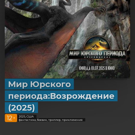
Мир Юрского
периода:Возрождение
(2025)
12
2025, США
+
фантастика, боевик, триллер, приключения