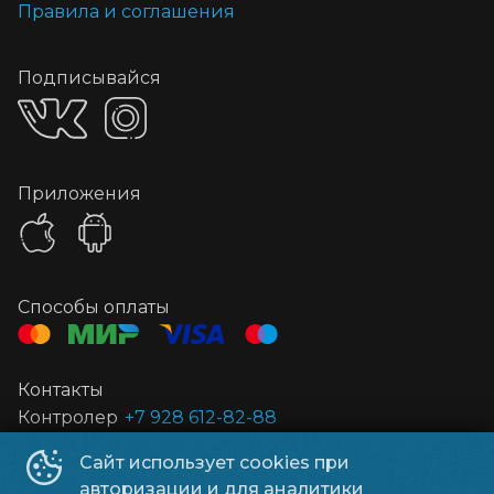
Правила и соглашения
Подписывайся
Приложения
Способы оплаты
Контакты
Контролер
+7 928 612-82-88
Сайт использует cookies при
Орбита
©
2026
авторизации и для аналитики