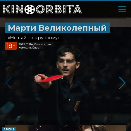
Марти Великолепный
«Мечтай по-крупному»
18
2025, США, Финляндия
+
Комедия, Спорт
АРХИВ