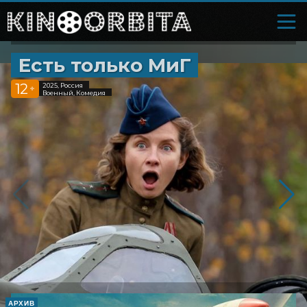
Есть только МиГ
12
2025, Россия
+
Военный, Комедия
АРХИВ