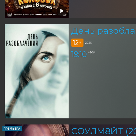
День разобла
12
+
2026
19:10
420 ₽
СОУЛМ8ЙТ (20
ПРЕМЬЕРА