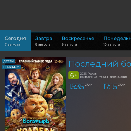
Сегодня
Завтра
Воскресенье
Понедель
7 августа
8 августа
9 августа
10 августа
Последний бо
ДЕТЯМ
ПРЕМЬЕРА
6
2026, Россия
+
Комедия, Фэнтези, Приключения
15:35
17:15
370 ₽
370 ₽