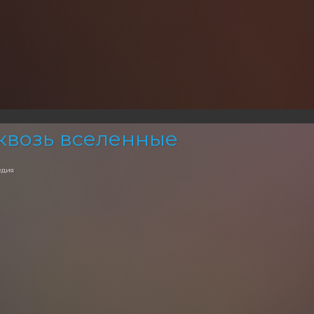
квозь вселенные
едия