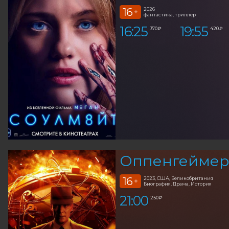
16
2026
+
фантастика, триллер
16:25
19:55
370 ₽
420 ₽
Оппенгеймер 
16
2023, США, Великобритания
+
Биография, Драма, История
21:00
250 ₽