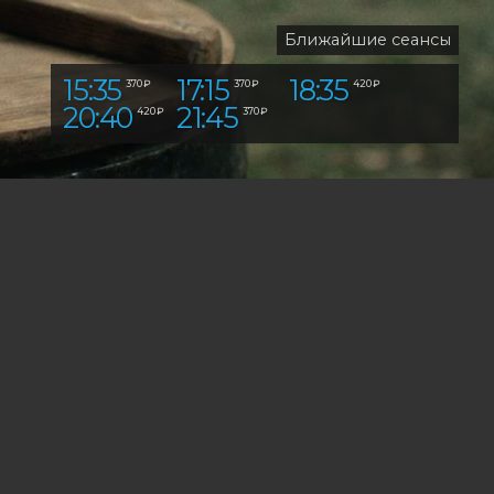
Ближайшие сеансы
15:35
17:15
18:35
370 ₽
370 ₽
420 ₽
20:40
21:45
420 ₽
370 ₽