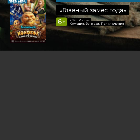
ПРЕМЬЕРА
«Главный замес года»
6
2026, Россия
+
Комедия, Фэнтези, Приключения