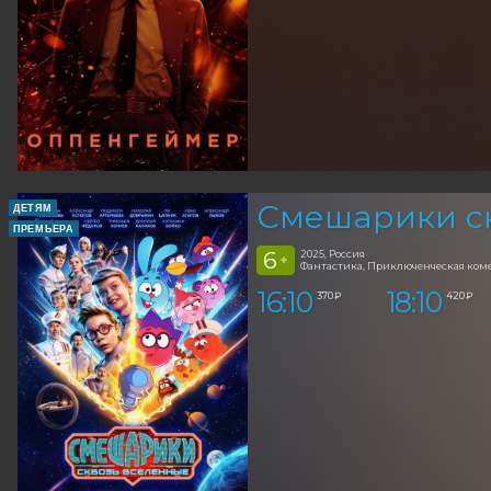
Смешарики с
ДЕТЯМ
ПРЕМЬЕРА
6
2025, Россия
+
Фантастика, Приключенческая ком
16:10
18:10
370 ₽
420 ₽