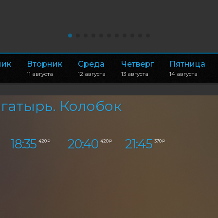
ник
Вторник
Среда
Четверг
Пятница
11 августа
12 августа
13 августа
14 августа
гатырь. Колобок
18:35
20:40
21:45
420 ₽
420 ₽
370 ₽