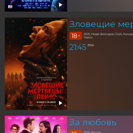
Зловещие мер
18
2026, Новая Зеландия, США, Канад
+
Ужасы
21:45
370 ₽
За любовь
2026, Россия