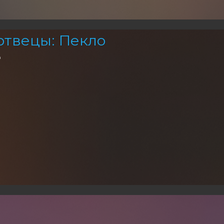
твецы: Пекло
а