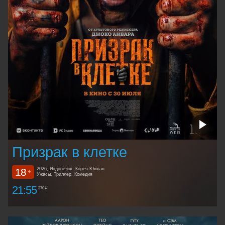
Призрак в клетке
18
2026, Индонезия, Корея Южная
+
Ужасы, Триллер, Комедия
21:55
370 ₽