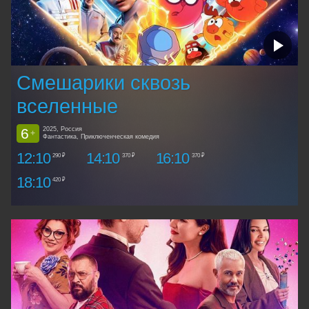
Смешарики сквозь
вселенные
6
2025, Россия
+
Фантастика, Приключенческая комедия
12:10
14:10
16:10
290 ₽
370 ₽
370 ₽
18:10
420 ₽