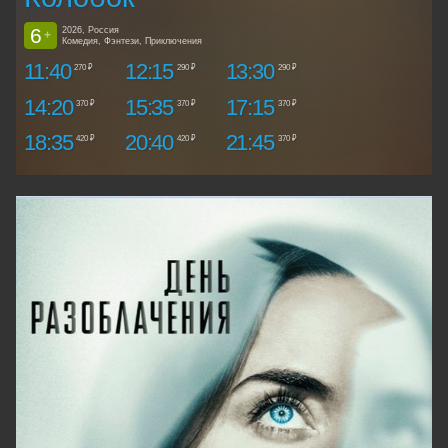
6
2026, Россия
+
Комедия, Фэнтези, Приключения
11:40
12:15
13:30
270 ₽
290 ₽
290 ₽
14:20
15:35
17:15
370 ₽
370 ₽
370 ₽
18:35
20:40
21:45
420 ₽
420 ₽
370 ₽