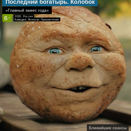
Последний богатырь. Колобок
Смешар
«Главный замес года»
«Дети здесь
6
6
2026, Россия
2025, Рос
+
+
Комедия, Фэнтези, Приключения
Фантастик
Ближайшие сеансы