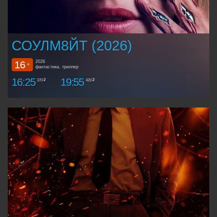
СОУЛМ8ЙТ (2026)
16
2026
+
фантастика, триллер
16:25
19:55
370 ₽
420 ₽