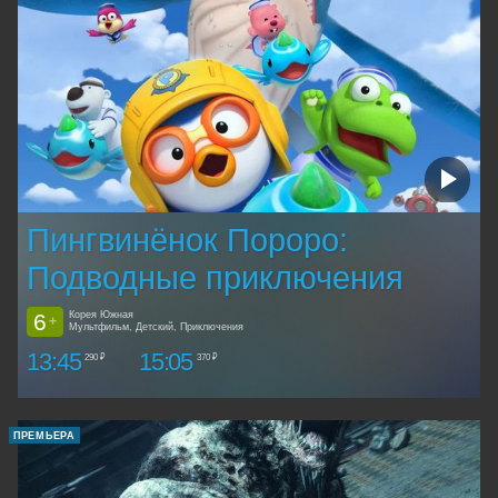
Пингвинёнок Пороро:
Подводные приключения
6
Корея Южная
+
Мультфильм, Детский, Приключения
13:45
15:05
290 ₽
370 ₽
ПРЕМЬЕРА