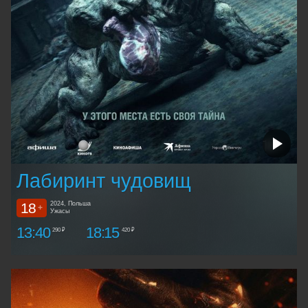
Лабиринт чудовищ
18
2024, Польша
+
Ужасы
13:40
18:15
290 ₽
420 ₽