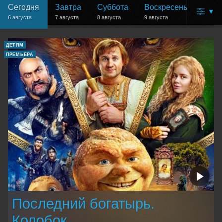
Сегодня
Завтра
Суббота
Воскресенье
Пон
▾
6 августа
7 августа
8 августа
9 августа
10 ав
ДЕТЯМ
ПРЕМЬЕРА
Последний богатырь.
Колобок