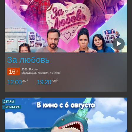
За любовь
16
2026, Россия
+
Мелодрама, Комедия, Фэнтези
12:00
19:20
290 ₽
420 ₽
ДЕТЯМ
ПРЕМЬЕРА