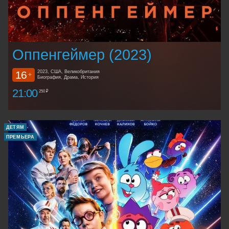
Оппенгеймер (2023)
16
2023, США, Великобритания
+
Биография, Драма, История
21:00
250 ₽
ДЕТЯМ
ПРЕМЬЕРА