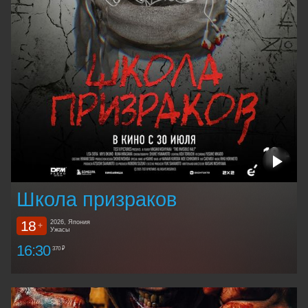
Школа призраков
18
2026, Япония
+
Ужасы
16:30
370 ₽