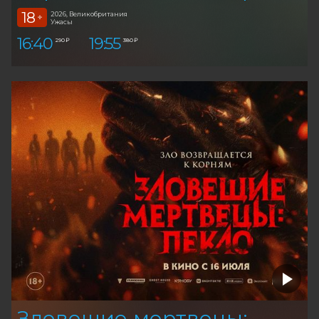
18
2026, Великобритания
+
Ужасы
16:40
19:55
290 ₽
380 ₽
Зловещие мертвецы: