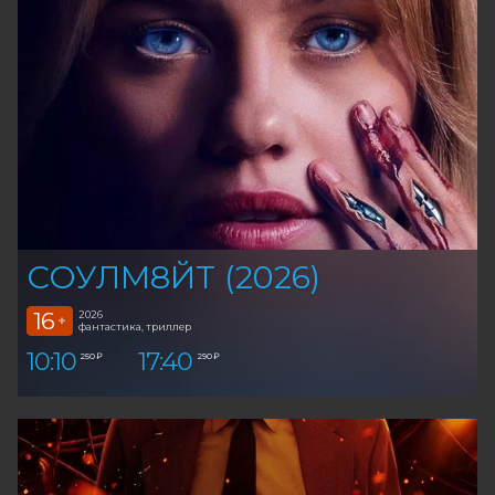
СОУЛМ8ЙТ (2026)
16
2026
+
фантастика, триллер
10:10
17:40
250 ₽
290 ₽