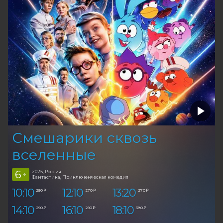
Смешарики сквозь
вселенные
6
2025, Россия
+
Фантастика, Приключенческая комедия
10:10
12:10
13:20
250 ₽
270 ₽
270 ₽
14:10
16:10
18:10
290 ₽
290 ₽
380 ₽