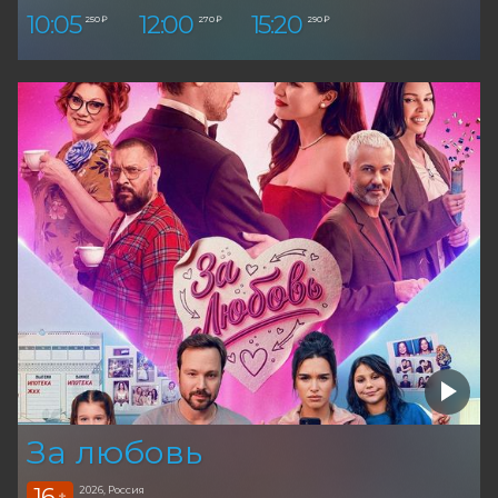
10:05
12:00
15:20
250 ₽
270 ₽
290 ₽
За любовь
16
2026, Россия
+