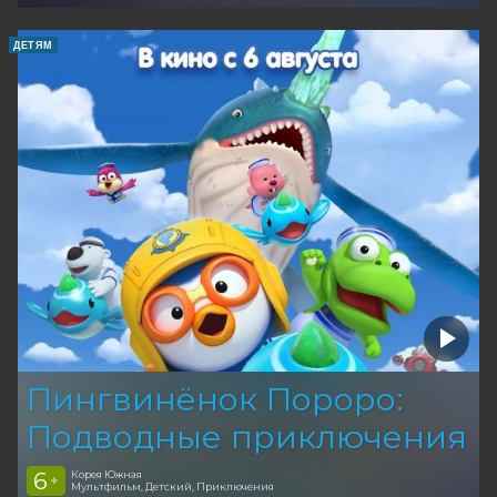
ДЕТЯМ
Пингвинёнок Пороро:
Подводные приключения
6
Корея Южная
+
Мультфильм, Детский, Приключения