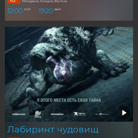
Мелодрама, Комедия, Фэнтези
12:00
19:20
270 ₽
380 ₽
Лабиринт чудовищ