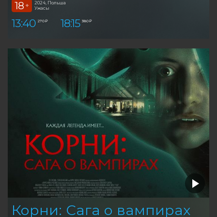
18
2024, Польша
+
Ужасы
13:40
18:15
270 ₽
380 ₽
Корни: Сага о вампирах