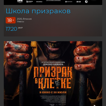
Школа призраков
18
2026, Япония
+
Ужасы
17:20
290 ₽