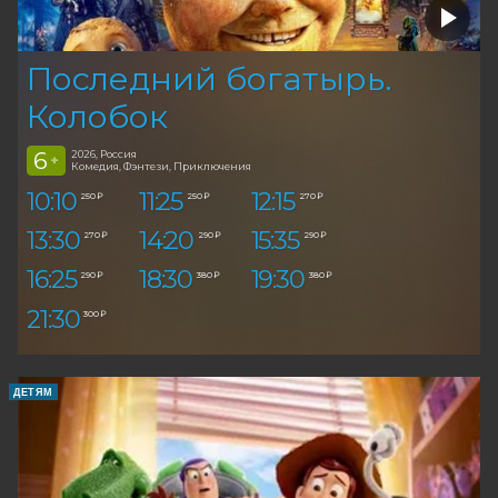
Последний богатырь.
Колобок
6
2026, Россия
+
Комедия, Фэнтези, Приключения
10:10
11:25
12:15
250 ₽
250 ₽
270 ₽
13:30
14:20
15:35
270 ₽
290 ₽
290 ₽
16:25
18:30
19:30
290 ₽
380 ₽
380 ₽
21:30
300 ₽
ДЕТЯМ