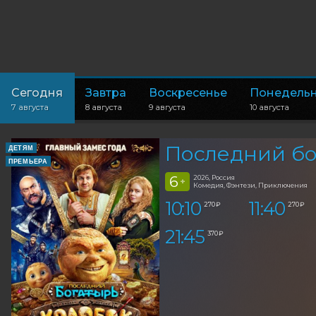
Сегодня
Завтра
Воскресенье
Понедель
7 августа
8 августа
9 августа
10 августа
Последний бо
ДЕТЯМ
ПРЕМЬЕРА
6
2026, Россия
+
Комедия, Фэнтези, Приключения
10:10
11:40
270 ₽
270 ₽
21:45
370 ₽