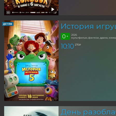
История игру
ДЕТЯМ
0
2026
+
мультфильм, фэнтези, драма, ком
10:10
270 ₽
День разобла