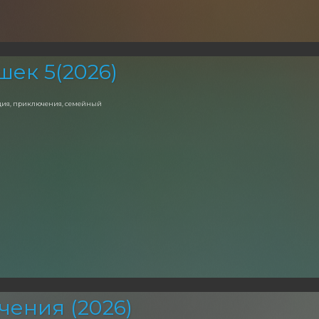
шек 5(2026)
едия, приключения, семейный
чения (2026)