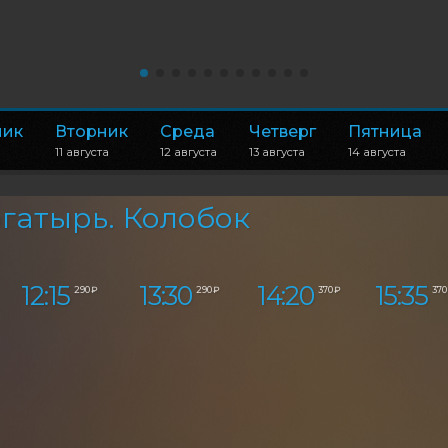
ник
Вторник
Среда
Четверг
Пятница
11 августа
12 августа
13 августа
14 августа
гатырь. Колобок
12:15
13:30
14:20
15:35
290 ₽
290 ₽
370 ₽
370