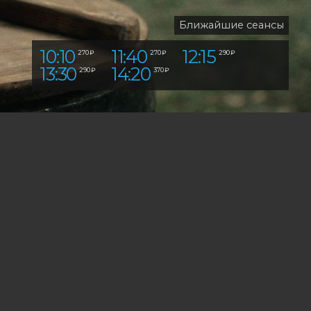
Ближайшие сеансы
10:10
11:40
12:15
270 ₽
270 ₽
290 ₽
13:30
14:20
290 ₽
370 ₽