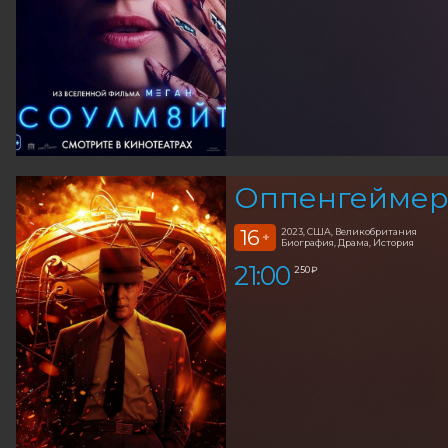
Оппенгеймер 
16
2023, США, Великобритания
+
Биография, Драма, История
21:00
250 ₽