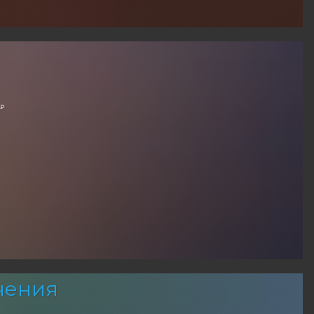
 ₽
чения