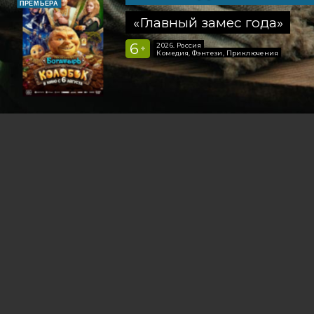
ПРЕМЬЕРА
«Главный замес года»
6
2026, Россия
+
Комедия, Фэнтези, Приключения