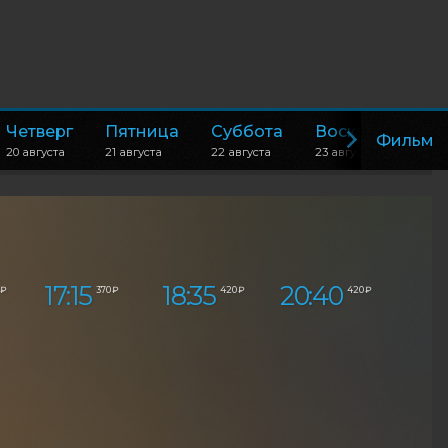
Четверг
Пятница
Суббота
Воскресенье
Фильм
20 августа
21 августа
22 августа
23 августа
17:15
18:35
20:40
 ₽
370 ₽
420 ₽
420 ₽