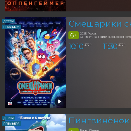
Смешарики с
ДЕТЯМ
ПРЕМЬЕРА
6
2025, Россия
+
Фантастика, Приключенческая ком
10:10
11:30
270 ₽
270 ₽
Пингвинёнок
ДЕТЯМ
ПРЕМЬЕРА
Корея Южная