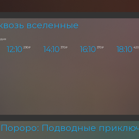
квозь вселенные
едия
12:10
14:10
16:10
18:10
290 ₽
370 ₽
370 ₽
420
 Пороро: Подводные приклю