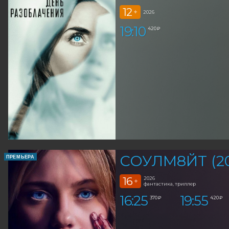
12
+
2026
19:10
420 ₽
СОУЛМ8ЙТ (20
ПРЕМЬЕРА
16
2026
+
фантастика, триллер
16:25
19:55
370 ₽
420 ₽