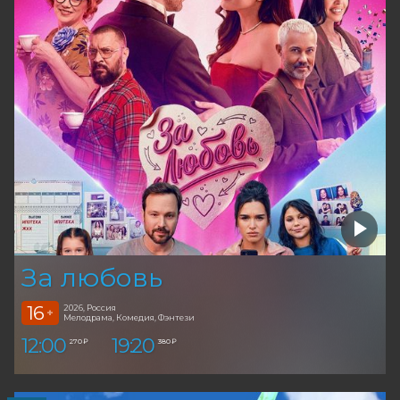
За любовь
16
2026, Россия
+
Мелодрама, Комедия, Фэнтези
12:00
19:20
270 ₽
380 ₽