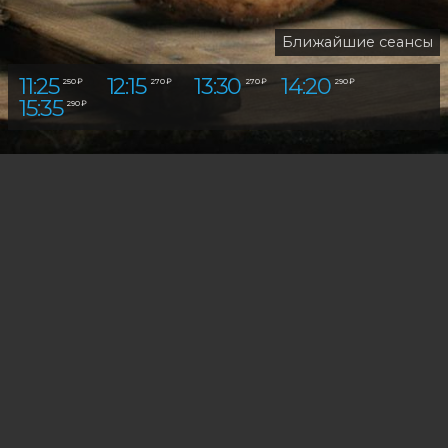
Ближайшие сеансы
11:25
12:15
13:30
14:20
12:10
250 ₽
270 ₽
270 ₽
290 ₽
270 ₽
15:35
18:10
290 ₽
380 ₽