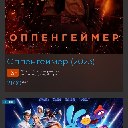
Оппенгеймер (2023)
16
2023, США, Великобритания
+
Биография, Драма, История
21:00
250 ₽
ДЕТЯМ