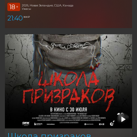
18
2026, Новая Зеландия, США, Канада
+
Ужасы
21:40
300 ₽
Школа призраков