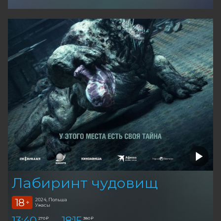
Лабиринт чудовищ
18
2024, Польша
+
Ужасы
13:40
18:15
270 ₽
380 ₽