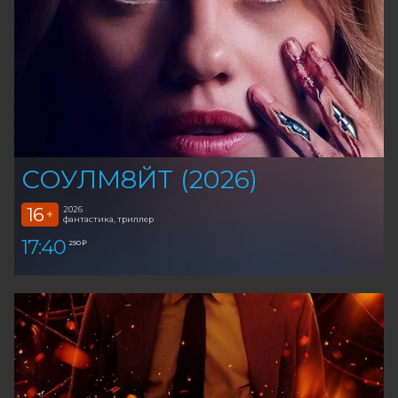
СОУЛМ8ЙТ (2026)
16
2026
+
фантастика, триллер
17:40
290 ₽