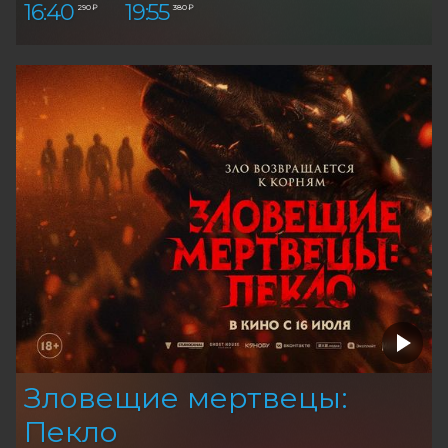
16:40
19:55
290 ₽
380 ₽
Зловещие мертвецы:
Пекло