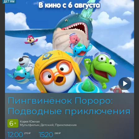
ДЕТЯМ
Пингвинёнок Пороро:
Подводные приключения
6
Корея Южная
+
Мультфильм, Детский, Приключения
12:00
15:20
270 ₽
290 ₽