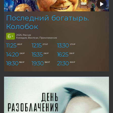
Последний богатырь.
Колобок
6
2026, Россия
+
Комедия, Фэнтези, Приключения
11:25
12:15
13:30
250 ₽
270 ₽
270 ₽
14:20
15:35
16:25
290 ₽
290 ₽
290 ₽
18:30
19:30
21:30
380 ₽
380 ₽
300 ₽