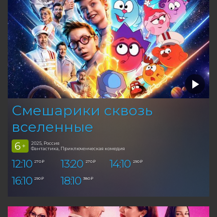
Смешарики сквозь
вселенные
6
2025, Россия
+
Фантастика, Приключенческая комедия
12:10
13:20
14:10
270 ₽
270 ₽
290 ₽
16:10
18:10
290 ₽
380 ₽