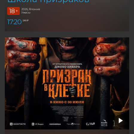
18
2026, Япония
+
Ужасы
17:20
290 ₽