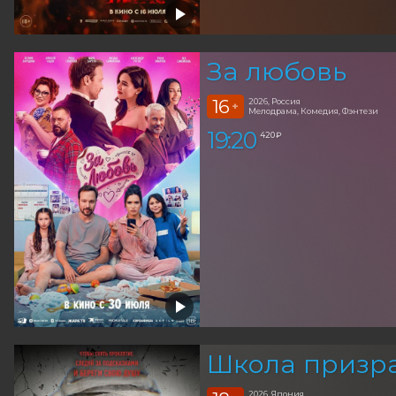
За любовь
16
2026, Россия
+
Мелодрама, Комедия, Фэнтези
19:20
420 ₽
Школа призр
2026, Япония