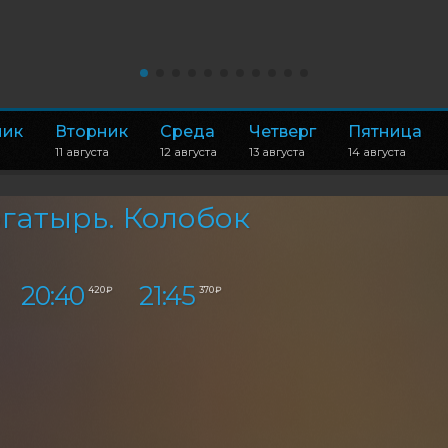
ник
Вторник
Среда
Четверг
Пятница
11 августа
12 августа
13 августа
14 августа
гатырь. Колобок
20:40
21:45
420 ₽
370 ₽