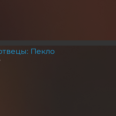
твецы: Пекло
а