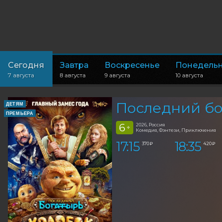
Сегодня
Завтра
Воскресенье
Понедель
7 августа
8 августа
9 августа
10 августа
Последний бо
ДЕТЯМ
ПРЕМЬЕРА
6
2026, Россия
+
Комедия, Фэнтези, Приключения
17:15
18:35
370 ₽
420 ₽