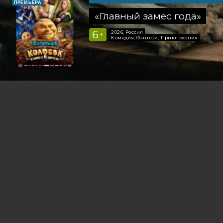
ПРЕМЬЕРА
«Главный замес года»
6
2026, Россия
+
Комедия, Фэнтези, Приключения