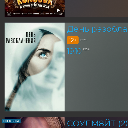
День разобла
12
+
2026
19:10
420 ₽
СОУЛМ8ЙТ (20
ПРЕМЬЕРА