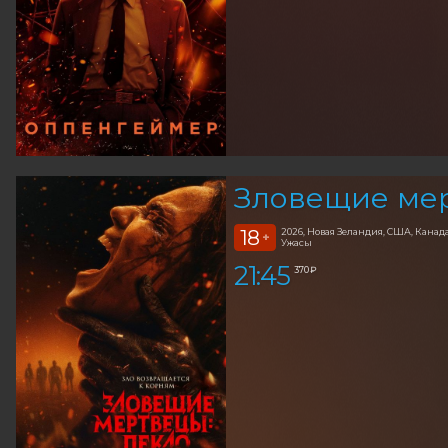
Зловещие мер
18
2026, Новая Зеландия, США, Канад
+
Ужасы
21:45
370 ₽