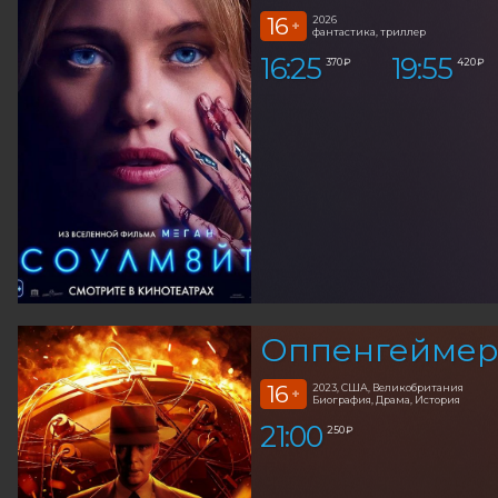
16
2026
+
фантастика, триллер
16:25
19:55
370 ₽
420 ₽
Оппенгеймер 
16
2023, США, Великобритания
+
Биография, Драма, История
21:00
250 ₽