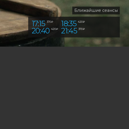
Ближайшие сеансы
17:15
18:35
370 ₽
420 ₽
20:40
21:45
420 ₽
370 ₽