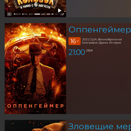
Оппенгеймер 
16
2023, США, Великобритания
+
Биография, Драма, История
21:00
250 ₽
Зловещие мер