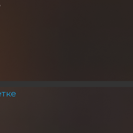
а
етке