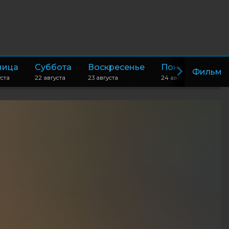
ница
Суббота
Воскресенье
Понедельник
Фильм
уста
22 августа
23 августа
24 августа