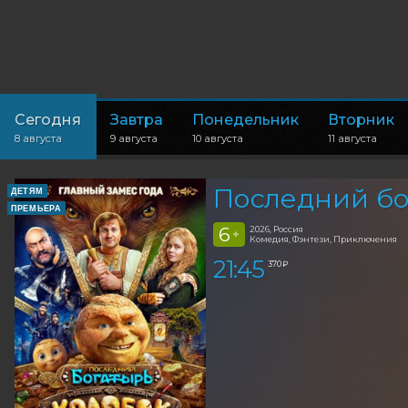
Сегодня
Завтра
Понедельник
Вторник
8 августа
9 августа
10 августа
11 августа
Последний бо
ДЕТЯМ
ПРЕМЬЕРА
6
2026, Россия
+
Комедия, Фэнтези, Приключения
21:45
370 ₽