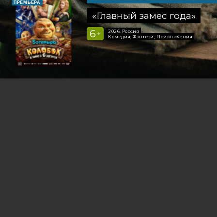
ПРЕМЬЕРА
«Главный замес года»
6
2026, Россия
+
Комедия, Фэнтези, Приключения