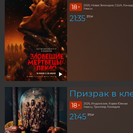
18
2026, Новая Зеландия, США, Канад
+
Ужасы
21:35
370 ₽
Призрак в кл
18
2026, Индонезия, Корея Южная
+
Ужасы, Триллер, Комедия
21:45
370 ₽