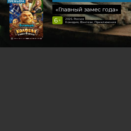
ПРЕМЬЕРА
«Главный замес года»
6
2026, Россия
+
Комедия, Фэнтези, Приключения