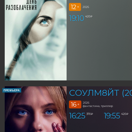
12
+
2026
19:10
420 ₽
СОУЛМ8ЙТ (20
ПРЕМЬЕРА
16
2026
+
фантастика, триллер
16:25
19:55
370 ₽
420 ₽