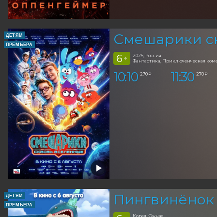
Смешарики с
ДЕТЯМ
ПРЕМЬЕРА
6
2025, Россия
+
Фантастика, Приключенческая ком
10:10
11:30
270 ₽
270 ₽
Пингвинёнок
ДЕТЯМ
ПРЕМЬЕРА
Корея Южная