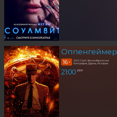
Оппенгеймер 
16
2023, США, Великобритания
+
Биография, Драма, История
21:00
250 ₽