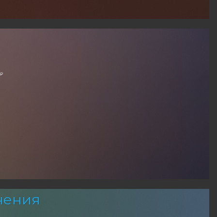
 ₽
чения