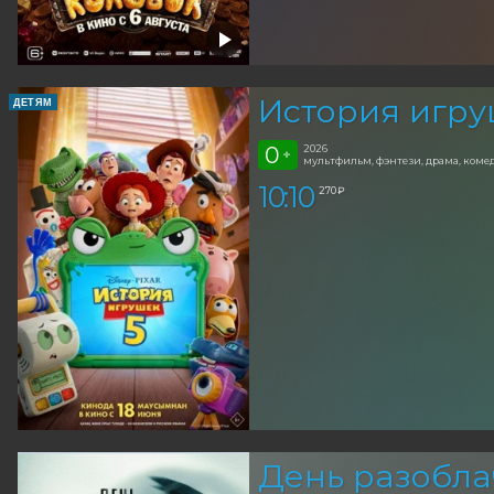
История игру
ДЕТЯМ
0
2026
+
мультфильм, фэнтези, драма, ком
10:10
270 ₽
День разобла