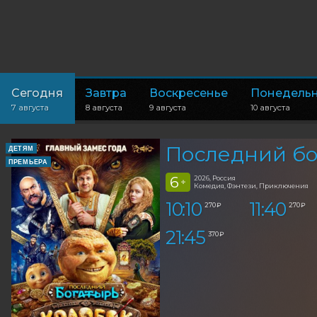
Сегодня
Завтра
Воскресенье
Понедель
7 августа
8 августа
9 августа
10 августа
Последний бо
ДЕТЯМ
ПРЕМЬЕРА
6
2026, Россия
+
Комедия, Фэнтези, Приключения
10:10
11:40
270 ₽
270 ₽
21:45
370 ₽