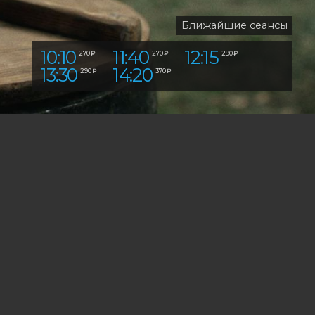
Ближайшие сеансы
10:10
11:40
12:15
270 ₽
270 ₽
290 ₽
13:30
14:20
290 ₽
370 ₽