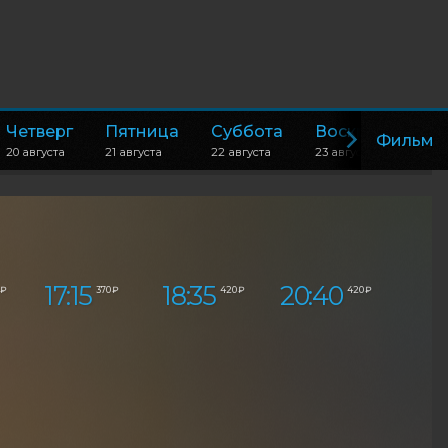
Четверг
Пятница
Суббота
Воскресенье
Фильм
20 августа
21 августа
22 августа
23 августа
17:15
18:35
20:40
 ₽
370 ₽
420 ₽
420 ₽