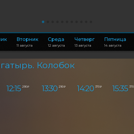
ник
Вторник
Среда
Четверг
Пятница
11 августа
12 августа
13 августа
14 августа
гатырь. Колобок
12:15
13:30
14:20
15:35
290 ₽
290 ₽
370 ₽
370