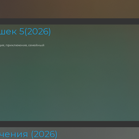
шек 5(2026)
едия, приключения, семейный
чения (2026)