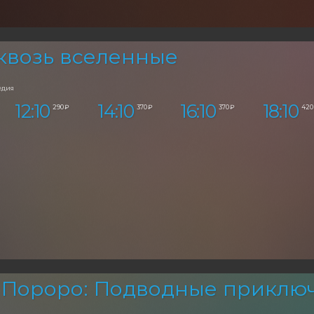
квозь вселенные
едия
12:10
14:10
16:10
18:10
290 ₽
370 ₽
370 ₽
420
 Пороро: Подводные приклю