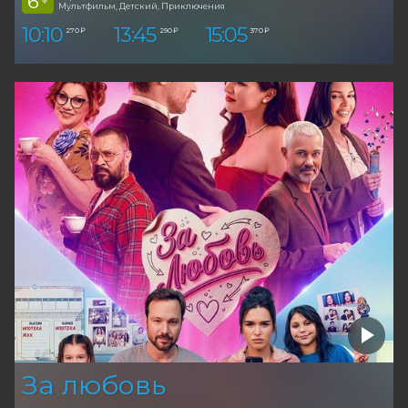
6
+
Мультфильм, Детский, Приключения
10:10
13:45
15:05
270 ₽
290 ₽
370 ₽
За любовь