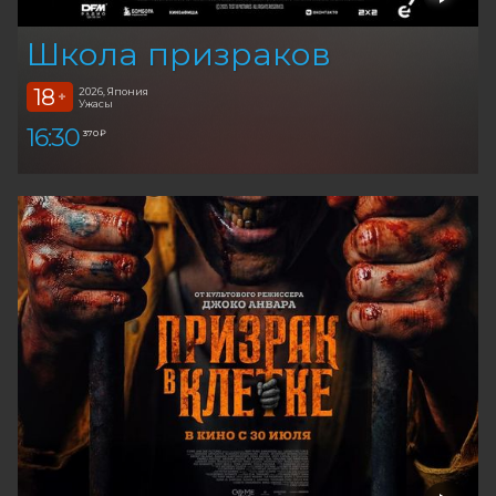
Школа призраков
18
2026, Япония
+
Ужасы
16:30
370 ₽