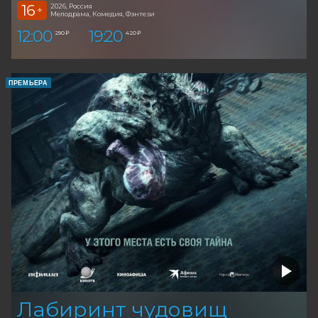
16
2026, Россия
+
Мелодрама, Комедия, Фэнтези
12:00
19:20
290 ₽
420 ₽
ПРЕМЬЕРА
Лабиринт чудовищ