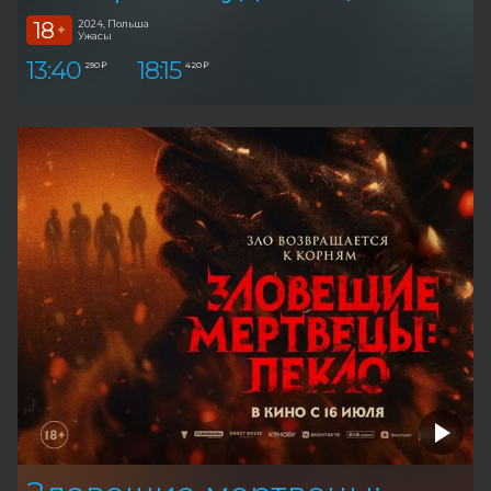
18
2024, Польша
+
Ужасы
13:40
18:15
290 ₽
420 ₽