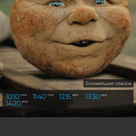
Ближайшие сеансы
10:10
11:40
12:15
13:30
10:10
270 ₽
270 ₽
290 ₽
290 ₽
270 ₽
14:20
16:10
370 ₽
370 ₽