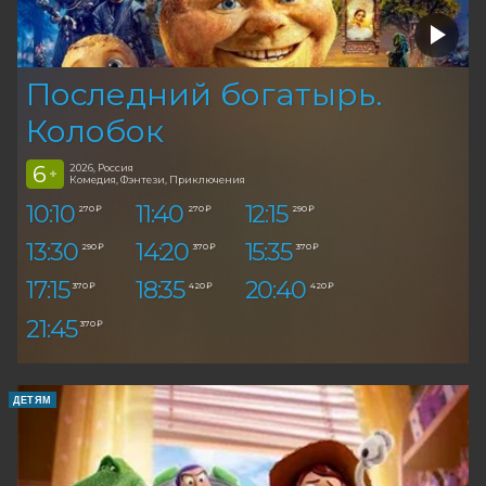
Последний богатырь.
Колобок
6
2026, Россия
+
Комедия, Фэнтези, Приключения
10:10
11:40
12:15
270 ₽
270 ₽
290 ₽
13:30
14:20
15:35
290 ₽
370 ₽
370 ₽
17:15
18:35
20:40
370 ₽
420 ₽
420 ₽
21:45
370 ₽
ДЕТЯМ