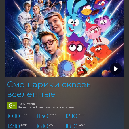
Смешарики сквозь
вселенные
6
2025, Россия
+
Фантастика, Приключенческая комедия
10:10
11:30
12:10
270 ₽
270 ₽
290 ₽
14:10
16:10
18:10
370 ₽
370 ₽
420 ₽