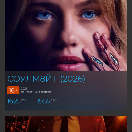
СОУЛМ8ЙТ (2026)
16
2026
+
фантастика, триллер
16:25
19:55
370 ₽
420 ₽